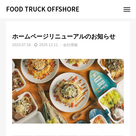
FOOD TRUCK OFFSHORE
FOOD TRUCK OFFSHORE
お知らせ
会社情報
ホームページリニューアルのお知らせ
ホームページリニューアルのお知らせ
お問い合わせ
出店予定
2023.07.16
2025.12.11
会社情報
サービス
LINE
出店スケジュール
BLOG
事業内容
NEWS
お問い合わせ